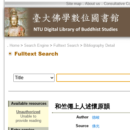
Site map
．
About us
．
Consultative C
．
Home
>
Search Engine
>
Fulltext Search
>
Bibliography Detail
Available resources
和竺僊上人述懷原韻
Unauthorized
Unable to
Author
德峻
provide reading
Source
佛光
Extra service