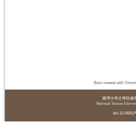
Best viewed with Chrome
臺灣大學
文學院佛
National Taiwan Universi
doi:10.6681