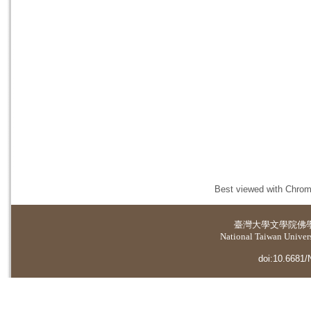
Best viewed with Chrome
臺灣大學
文學院佛
National Taiwan Universi
doi:10.6681