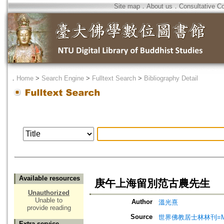
Site map
．
About us
．
Consultative C
．
Home
>
Search Engine
>
Fulltext Search
>
Bibliography Detail
Available resources
庚午上海留別范古農先生
Unauthorized
Unable to
Author
溫光熹
provide reading
Source
世界佛教居士林林刊=Magazine
Extra service