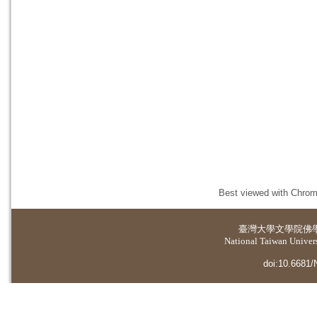
Best viewed with Chrome
臺灣大學
文學院佛
National Taiwan Universi
doi:10.6681