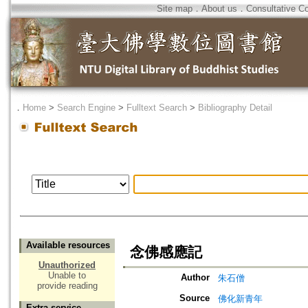
Site map
．
About us
．
Consultative C
．
Home
>
Search Engine
>
Fulltext Search
>
Bibliography Detail
Available resources
念佛感應記
Unauthorized
Unable to
Author
朱石僧
provide reading
Source
佛化新青年
Extra service