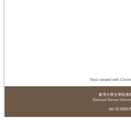
Best viewed with Chrome
臺灣大學
文學院佛
National Taiwan Universi
doi:10.6681