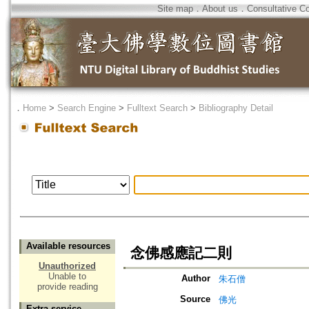
Site map
．
About us
．
Consultative C
．
Home
>
Search Engine
>
Fulltext Search
>
Bibliography Detail
Available resources
念佛感應記二則
Unauthorized
Unable to
Author
朱石僧
provide reading
Source
佛光
Extra service