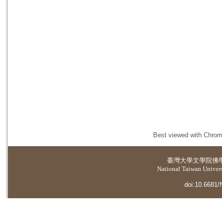
Best viewed with Chrome
臺灣大學
文學院佛
National Taiwan Universi
doi:10.6681