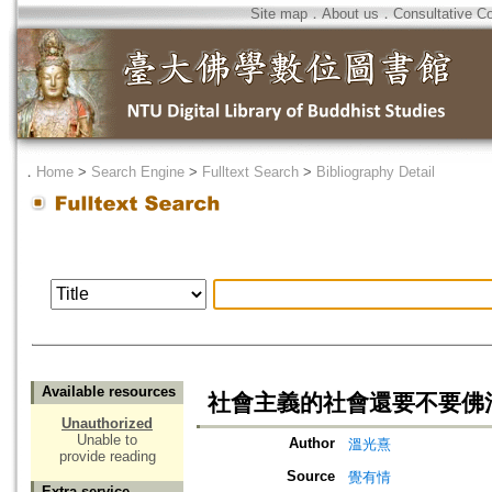
Site map
．
About us
．
Consultative C
．
Home
>
Search Engine
>
Fulltext Search
>
Bibliography Detail
Available resources
社會主義的社會還要不要佛法
Unauthorized
Unable to
Author
溫光熹
provide reading
Source
覺有情
Extra service