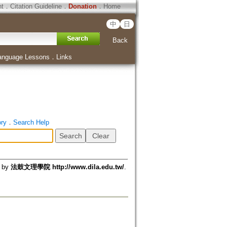
ht
．
Citation Guideline
．
Donation
．
Home
中
日
Back
anguage Lessons
．
Links
ory
．
Search Help
d by
法鼓文理學院 http://www.dila.edu.tw/
.