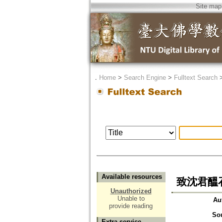
Site map
．
Home
>
Search Engine
>
Fulltext Search
Available resources
致沈君醞
Unauthorized
Unable to
Au
provide reading
So
Extra service