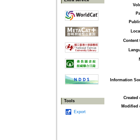
Vol
P
Publi
Loca
Content 
Lang
Information So
Created 
Tools
Modified 
Export