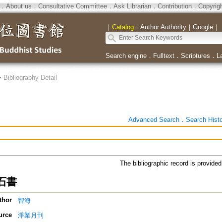
．
About us
．
Consultative Committee
．
Ask Librarian
．
Contribution
．
Copyrig
｜
Catalog
｜
Author Authority
｜
Google
｜
Search engine
．
Fulltext
．
Scriptures
．
L
>
Bibliography Detail
Advanced Search
．
Search Hist
The bibliographic record is provide
石書
thor
智海
urce
淨業月刊