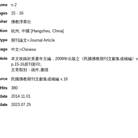
ume
n.2
ages
15 - 16
sher
佛教淨業社
tion
杭州, 中國 [Hangzhou, China]
type
期刊論文=Journal Article
uage
中文=Chinese
Note
本文收錄於黃夏年主編，2008年出版之《民國佛教期刊文獻集成補編》v.16, 
p.15-16原刊影印。
文章類別：函件,書牘
urce
民國佛教期刊文獻集成補編 v.16
Hits
380
date
2014.11.01
date
2023.07.25