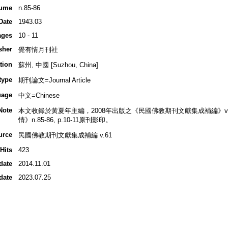
ume
n.85-86
Date
1943.03
ages
10 - 11
sher
覺有情月刊社
tion
蘇州, 中國 [Suzhou, China]
type
期刊論文=Journal Article
uage
中文=Chinese
Note
本文收錄於黃夏年主編，2008年出版之《民國佛教期刊文獻集成補編》v.61, p
情》n.85-86, p.10-11原刊影印。
urce
民國佛教期刊文獻集成補編 v.61
Hits
423
date
2014.11.01
date
2023.07.25