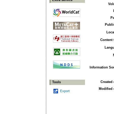
Vol
P
Publi
Loca
Content 
Lang
Information So
Created 
Tools
Modified 
Export