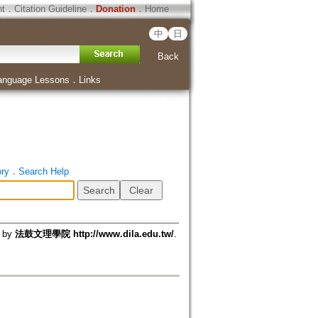
ht
．
Citation Guideline
．
Donation
．
Home
中
日
Back
anguage Lessons
．
Links
ory
．
Search Help
d by
法鼓文理學院 http://www.dila.edu.tw/
.