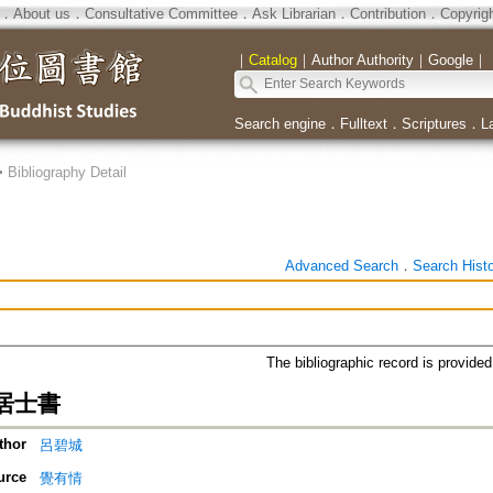
．
About us
．
Consultative Committee
．
Ask Librarian
．
Contribution
．
Copyrig
｜
Catalog
｜
Author Authority
｜
Google
｜
Search engine
．
Fulltext
．
Scriptures
．
L
>
Bibliography Detail
Advanced Search
．
Search Hist
The bibliographic record is provide
居士書
thor
呂碧城
urce
覺有情