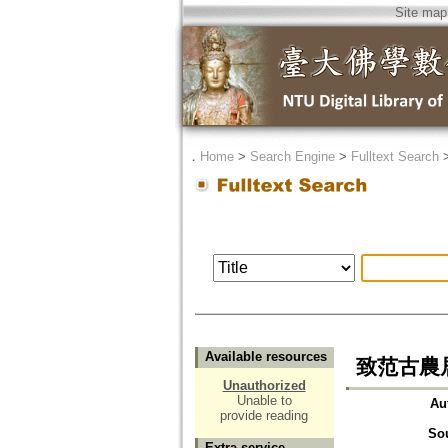
Site map
．
Home
>
Search Engine
>
Fulltext Search
Available resources
致范古農
Unauthorized
Unable to
Au
provide reading
So
Extra service