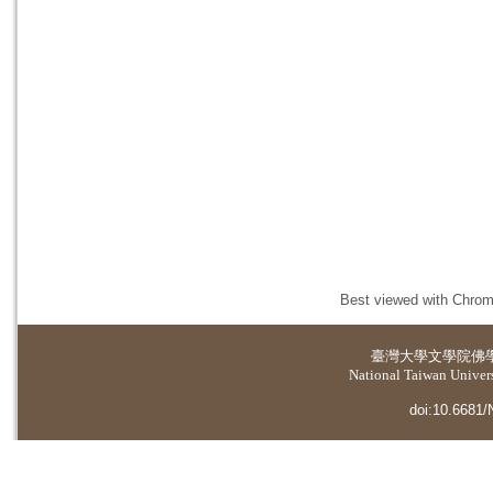
Best viewed with Chrome
臺灣大學
文學院佛
National Taiwan Universi
doi:10.6681