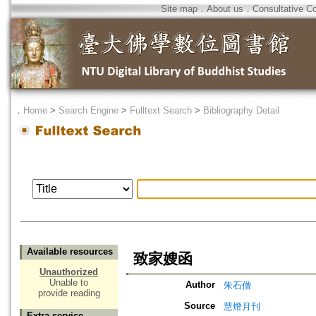
Site map
．
About us
．
Consultative C
．
Home
>
Search Engine
>
Fulltext Search
>
Bibliography Detail
Available resources
致家嫂函
Unauthorized
Unable to
Author
朱石僧
provide reading
Source
慧燈月刊
Extra service