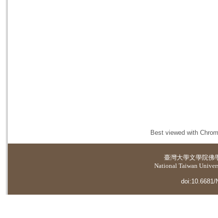
Best viewed with Chrome
臺灣大學
文學院佛
National Taiwan Universi
doi:10.6681