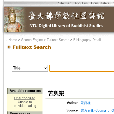
Site map
．
About us
．
Consultative C
．
Home
>
Search Engine
>
Fulltext Search
>
Bibliography Detail
Available resources
苦與樂
Unauthorized
Unable to
Author
景昌極
provide reading
Source
東方文化=Journal of Ori
Extra service