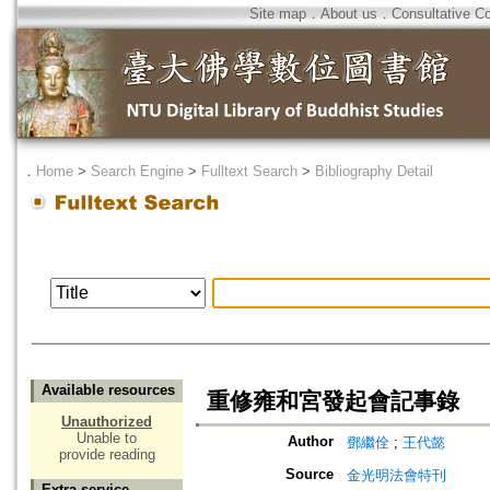
Site map
．
About us
．
Consultative C
．
Home
>
Search Engine
>
Fulltext Search
>
Bibliography Detail
Available resources
重修雍和宮發起會記事錄
Unauthorized
Unable to
Author
鄧繼佺
;
王代懿
provide reading
Source
金光明法會特刊
Extra service