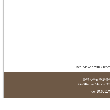
Best viewed with Chrome
臺灣大學
文學院佛
National Taiwan Universi
doi:10.6681