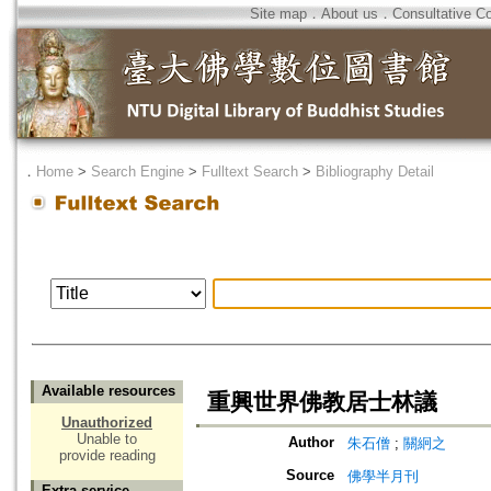
Site map
．
About us
．
Consultative C
．
Home
>
Search Engine
>
Fulltext Search
>
Bibliography Detail
Available resources
重興世界佛教居士林議
Unauthorized
Unable to
Author
朱石僧
;
關絅之
provide reading
Source
佛學半月刊
Extra service