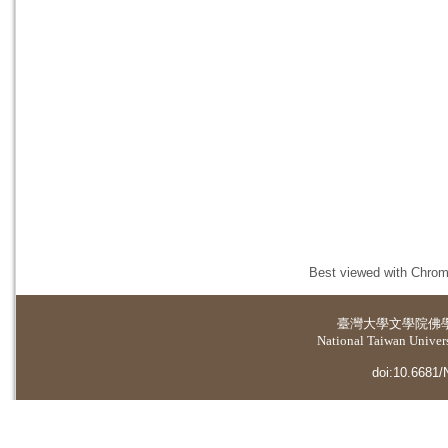
Best viewed with Chrome
臺灣大學
文學院佛
National Taiwan Universi
doi:10.6681