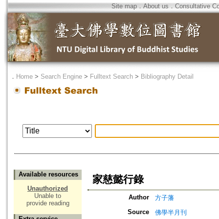
Site map
．
About us
．
Consultative C
．
Home
>
Search Engine
>
Fulltext Search
>
Bibliography Detail
Available resources
家慈懿行錄
Unauthorized
Unable to
Author
方子藩
provide reading
Source
佛學半月刊
Extra service