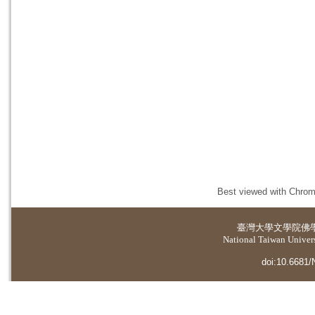
Best viewed with Chrome
臺灣大學
文學院佛
National Taiwan Universi
doi:10.6681