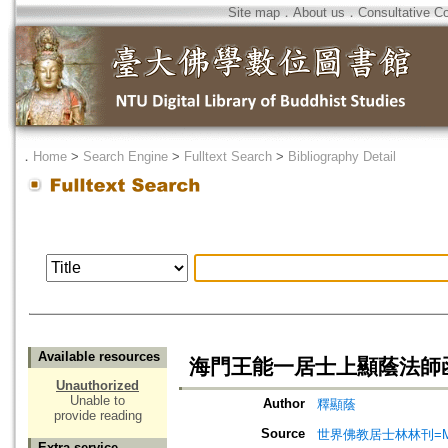
Site map
．
About us
．
Consultative C
．
Home
>
Search Engine
>
Fulltext Search
>
Bibliography Detail
Available resources
海門王能一居士上顯蔭法師
Unauthorized
Unable to
Author
釋顯蔭
provide reading
Source
世界佛教居士林林刊=Magazine
Extra service