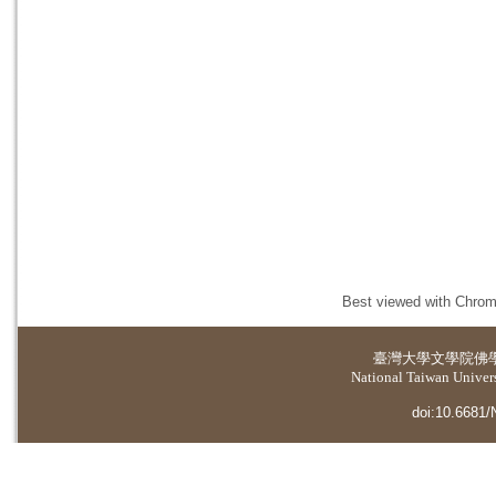
Best viewed with Chrome
臺灣大學
文學院佛
National Taiwan Universi
doi:10.6681