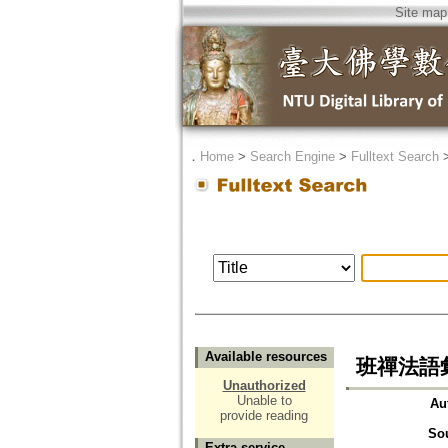
Site map
．
Home
>
Search Engine
>
Fulltext Search
Available resources
班禪法語
Unauthorized
Unable to
Au
provide reading
So
Extra service