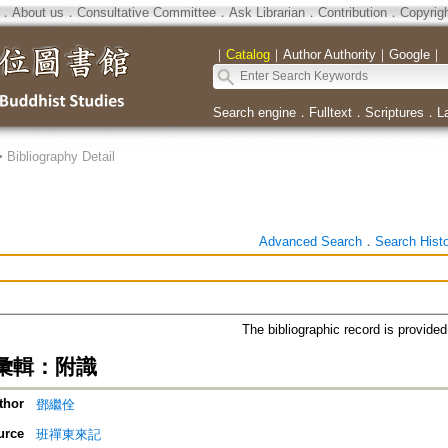
．
About us
．
Consultative Committee
．
Ask Librarian
．
Contribution
．
Copyrig
｜
Catalog
｜
Author Authority
｜
Google
｜
Search engine
．
Fulltext
．
Scriptures
．
L
>
Bibliography Detail
Advanced Search
．
Search Hist
The bibliographic record is provide
彙輯：附識
thor
鄧繼佺
urce
班禪東來記