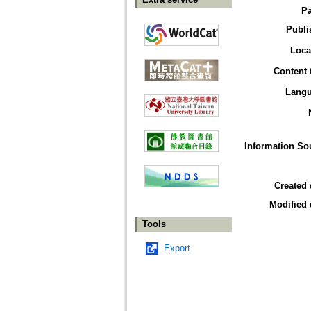
P
Publi
Loca
Content 
Lang
Information So
Created 
Modified 
Tools
Export