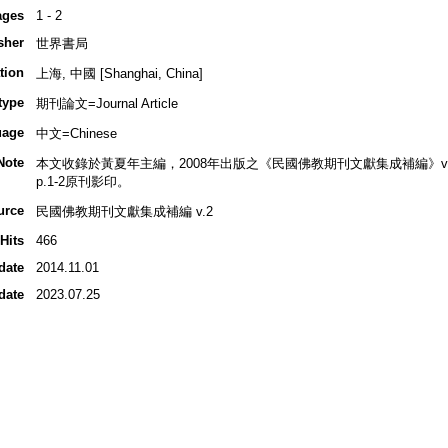
ages
1 - 2
sher
世界書局
tion
上海, 中國 [Shanghai, China]
type
期刊論文=Journal Article
uage
中文=Chinese
Note
本文收錄於黃夏年主編，2008年出版之《民國佛教期刊文獻集成補編》v.2, 
p.1-2原刊影印。
urce
民國佛教期刊文獻集成補編 v.2
Hits
466
date
2014.11.01
date
2023.07.25