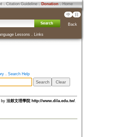
ht
．
Citation Guideline
．
Donation
．
Home
中
日
Back
anguage Lessons
．
Links
ory
．
Search Help
d by
法鼓文理學院 http://www.dila.edu.tw/
.