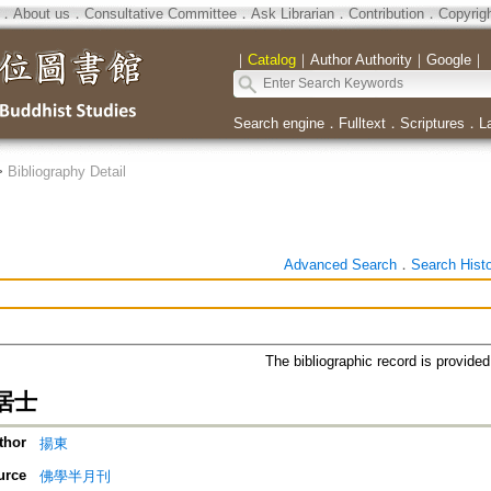
．
About us
．
Consultative Committee
．
Ask Librarian
．
Contribution
．
Copyrig
｜
Catalog
｜
Author Authority
｜
Google
｜
Search engine
．
Fulltext
．
Scriptures
．
L
>
Bibliography Detail
Advanced Search
．
Search Hist
The bibliographic record is provide
居士
thor
揚東
urce
佛學半月刊