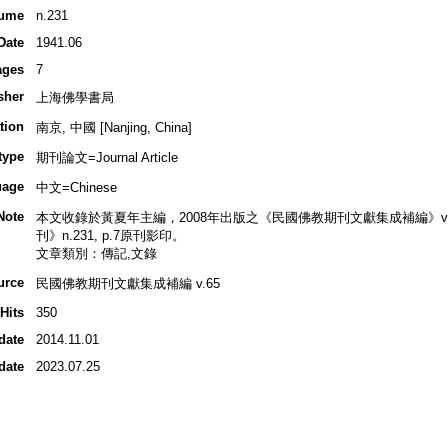
ume
n.231
Date
1941.06
ages
7
sher
上海佛學書局
tion
南京, 中國 [Nanjing, China]
type
期刊論文=Journal Article
uage
中文=Chinese
Note
本文收錄於黃夏年主編，2008年出版之《民國佛教期刊文獻集成補編》v.65, 
刊》n.231, p.7原刊影印。
文章類別：傳記,文錄
urce
民國佛教期刊文獻集成補編 v.65
Hits
350
date
2014.11.01
date
2023.07.25