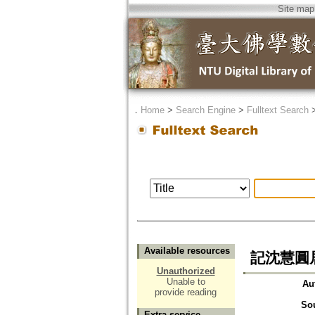
Site map
．
Home
>
Search Engine
>
Fulltext Search
Available resources
記沈慧圓
Unauthorized
Unable to
Au
provide reading
So
Extra service