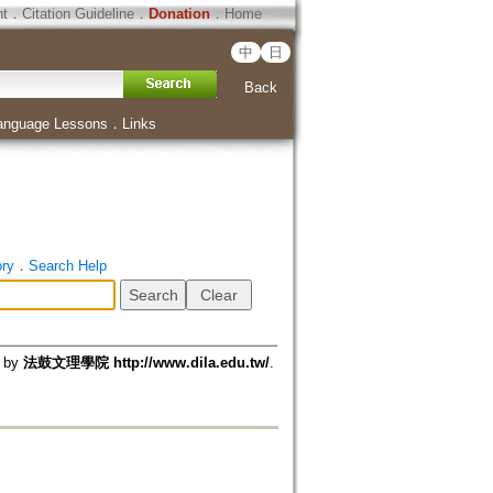
ht
．
Citation Guideline
．
Donation
．
Home
中
日
Back
anguage Lessons
．
Links
ory
．
Search Help
d by
法鼓文理學院 http://www.dila.edu.tw/
.