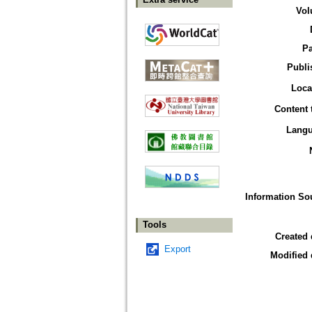
Vol
P
Publi
Loca
Content 
Lang
Information So
Tools
Created 
Export
Modified 