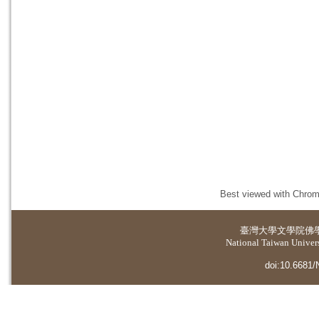
Best viewed with Chrome
臺灣大學
文學院佛
National Taiwan Universi
doi:10.6681