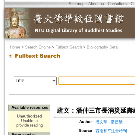
Site map
．
About us
．
Consultative C
．
Home
>
Search Engine
>
Fulltext Search
>
Bibliography Detail
Available resources
疏文：潘仲三市長消災延壽
Unauthorized
Unable to
Author
潘文華
;
潘昌猷
provide reading
Source
西南和平法會特刊
Extra service