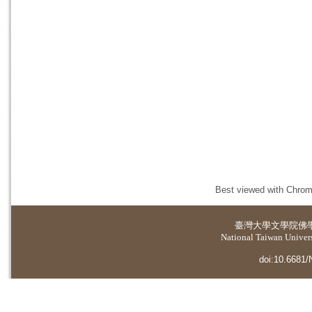
Best viewed with Chrome
臺灣大學
文學院佛
National Taiwan Universi
doi:10.6681