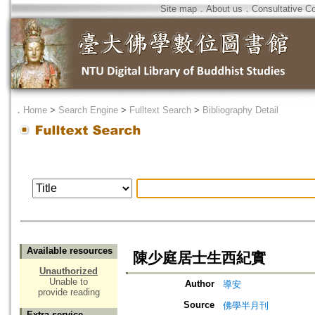
Site map
．
About us
．
Consultative C
．
Home
>
Search Engine
>
Fulltext Search
>
Bibliography Detail
Available resources
陳少庭居士生西紀實
Unauthorized
Unable to
Author
導安
provide reading
Source
佛學半月刊
Extra service