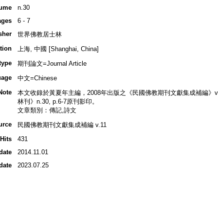
ume
n.30
ages
6 - 7
sher
世界佛教居士林
tion
上海, 中國 [Shanghai, China]
type
期刊論文=Journal Article
uage
中文=Chinese
Note
本文收錄於黃夏年主編，2008年出版之《民國佛教期刊文獻集成補編》v.11,
林刊》n.30, p.6-7原刊影印。
文章類別：傳記,詩文
urce
民國佛教期刊文獻集成補編 v.11
Hits
431
date
2014.11.01
date
2023.07.25