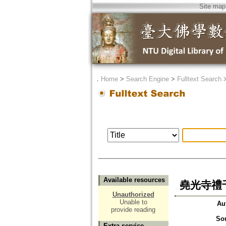
Site map
．
Home
>
Search Engine
>
Fulltext Search
Available resources
堯光寺禮
Unauthorized
Unable to
Au
provide reading
So
Extra service