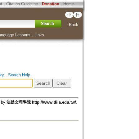
ht
．
Citation Guideline
．
Donation
．
Home
中
日
Back
anguage Lessons
．
Links
ory
．
Search Help
d by
法鼓文理學院 http://www.dila.edu.tw/
.