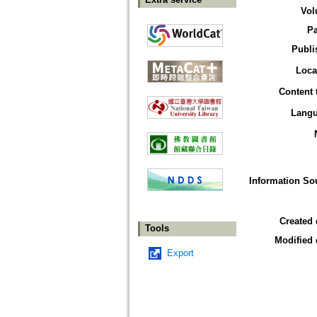
Vol
P
Publi
Loca
Content 
Lang
Information So
Created 
Tools
Modified 
Export