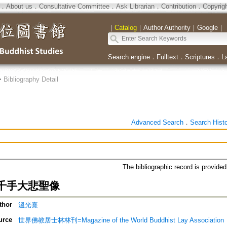
．
About us
．
Consultative Committee
．
Ask Librarian
．
Contribution
．
Copyrig
｜
Catalog
｜
Author Authority
｜
Google
｜
Search engine
．
Fulltext
．
Scriptures
．
L
>
Bibliography Detail
Advanced Search
．
Search Hist
The bibliographic record is provide
千手大悲聖像
thor
溫光熹
urce
世界佛教居士林林刊=Magazine of the World Buddhist Lay Association