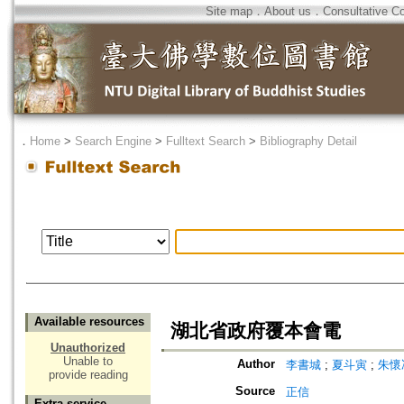
Site map
．
About us
．
Consultative C
．
Home
>
Search Engine
>
Fulltext Search
>
Bibliography Detail
Available resources
湖北省政府覆本會電
Unauthorized
Unable to
Author
李書城
;
夏斗寅
;
朱懷
provide reading
Source
正信
Extra service