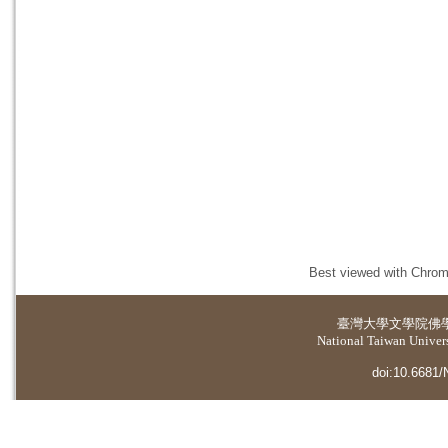
Best viewed with Chrome
臺灣大學
文學院佛
National Taiwan Universi
doi:10.6681