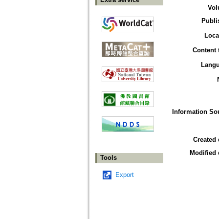
Vol
Publi
Loca
Content 
Lang
Information So
Created 
Modified 
Tools
Export