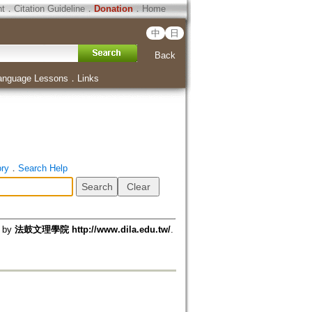
ht
．
Citation Guideline
．
Donation
．
Home
中
日
Back
anguage Lessons
．
Links
ory
．
Search Help
d by
法鼓文理學院 http://www.dila.edu.tw/
.