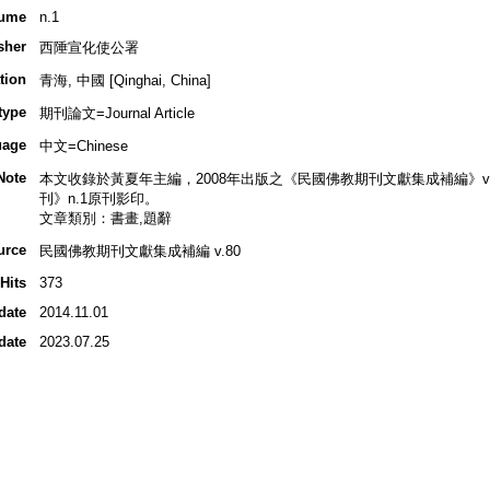
ume
n.1
sher
西陲宣化使公署
tion
青海, 中國 [Qinghai, China]
type
期刊論文=Journal Article
uage
中文=Chinese
Note
本文收錄於黃夏年主編，2008年出版之《民國佛教期刊文獻集成補編》v.80
刊》n.1原刊影印。
文章類別：書畫,題辭
urce
民國佛教期刊文獻集成補編 v.80
Hits
373
date
2014.11.01
date
2023.07.25