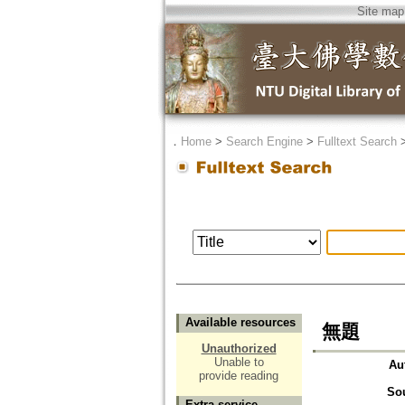
Site map
．
Home
>
Search Engine
>
Fulltext Search
Available resources
無題
Unauthorized
Unable to
Au
provide reading
So
Extra service