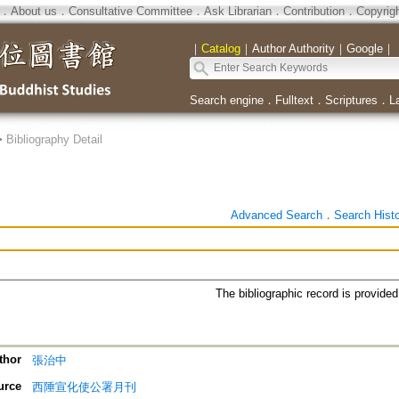
．
About us
．
Consultative Committee
．
Ask Librarian
．
Contribution
．
Copyrig
｜
Catalog
｜
Author Authority
｜
Google
｜
Search engine
．
Fulltext
．
Scriptures
．
L
>
Bibliography Detail
Advanced Search
．
Search Hist
The bibliographic record is provide
thor
張治中
urce
西陲宣化使公署月刊