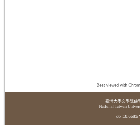
Best viewed with Chrome
臺灣大學
文學院佛
National Taiwan Universi
doi:10.6681