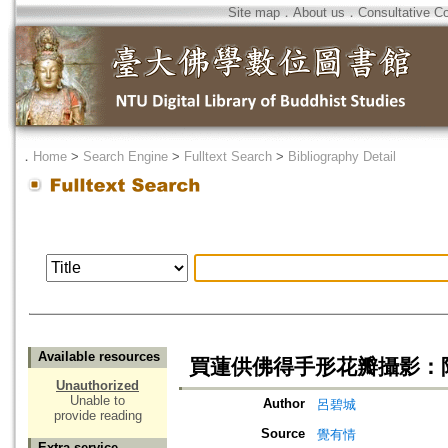
Site map
．
About us
．
Consultative C
．
Home
>
Search Engine
>
Fulltext Search
>
Bibliography Detail
Available resources
買蓮供佛得手形花瓣攝影：
Unauthorized
Unable to
Author
呂碧城
provide reading
Source
覺有情
Extra service