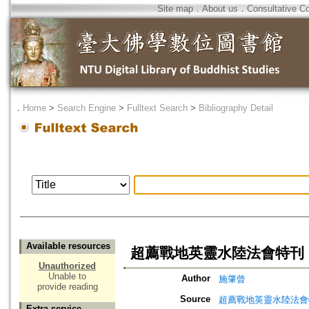
Site map
．
About us
．
Consultative C
．
Home
>
Search Engine
>
Fulltext Search
>
Bibliography Detail
Available resources
超薦戰地英靈水陸法會特刊
Unauthorized
Unable to
Author
施肇曾
provide reading
Source
超薦戰地英靈水陸法會
Extra service