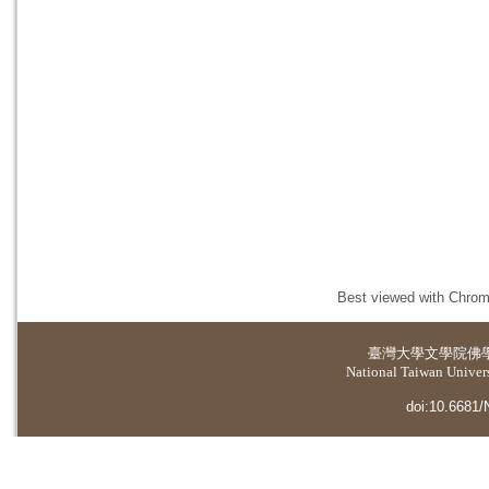
Best viewed with Chrome
臺灣大學
文學院佛
National Taiwan Universi
doi:10.6681