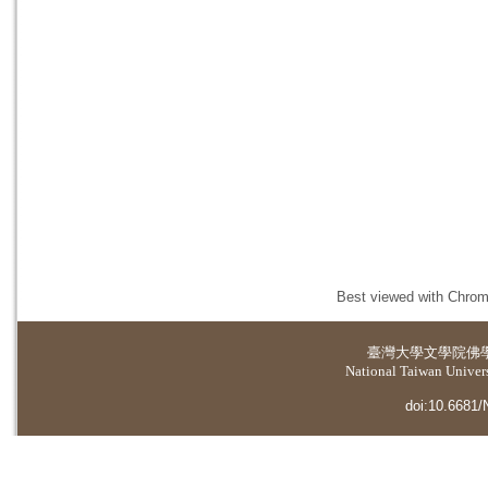
Best viewed with Chrome
臺灣大學
文學院佛
National Taiwan Universi
doi:10.6681