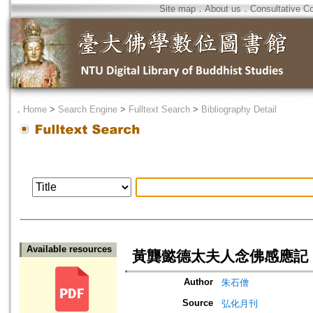
Site map
．
About us
．
Consultative C
．
Home
>
Search Engine
>
Fulltext Search
>
Bibliography Detail
Available resources
黃龔懿德太夫人念佛感應記
Author
朱石僧
Source
弘化月刊