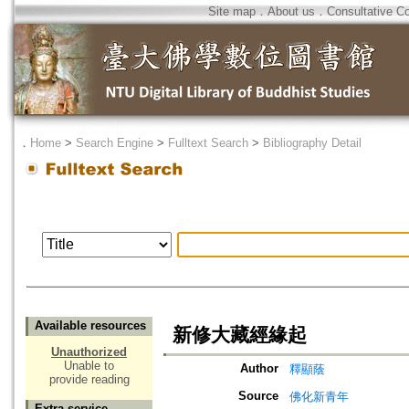
Site map
．
About us
．
Consultative C
．
Home
>
Search Engine
>
Fulltext Search
>
Bibliography Detail
Available resources
新修大藏經緣起
Unauthorized
Unable to
Author
釋顯蔭
provide reading
Source
佛化新青年
Extra service