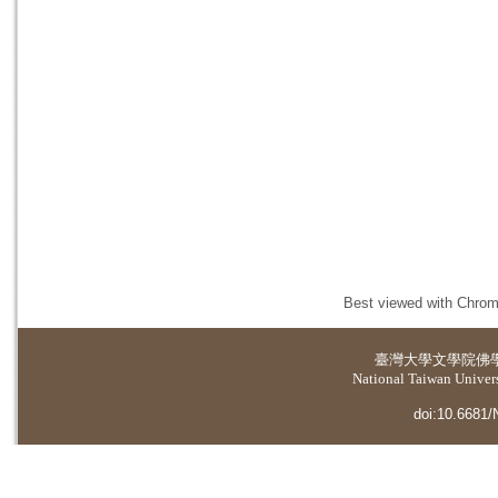
Best viewed with Chrome
臺灣大學
文學院佛
National Taiwan Universi
doi:10.6681