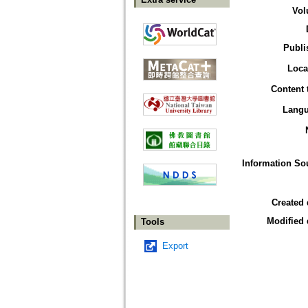
Vol
Publi
Loca
Content 
Lang
Information So
Created 
Modified 
Tools
Export