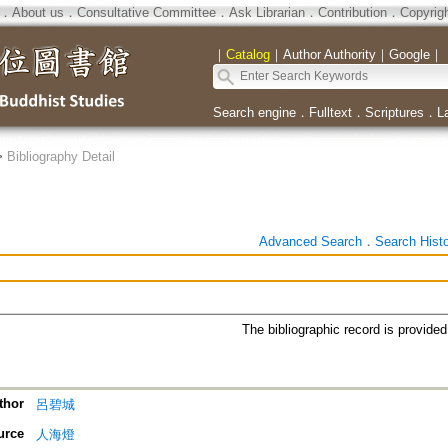
．
About us
．
Consultative Committee
．
Ask Librarian
．
Contribution
．
Copyrig
｜
Catalog
｜
Author Authority
｜
Google
｜
Search engine
．
Fulltext
．
Scriptures
．
L
>
Bibliography Detail
Advanced Search
．
Search Hist
The bibliographic record is provide
thor
呂碧城
urce
人海燈