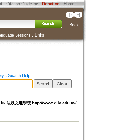
ht
．
Citation Guideline
．
Donation
．
Home
中
日
Back
anguage Lessons
．
Links
ory
．
Search Help
d by
法鼓文理學院 http://www.dila.edu.tw/
.