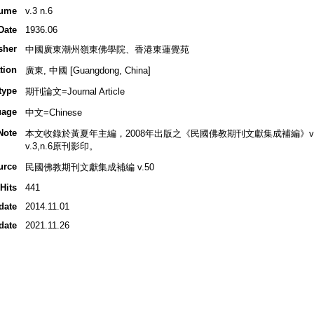
ume
v.3 n.6
Date
1936.06
sher
中國廣東潮州嶺東佛學院、香港東蓮覺苑
tion
廣東, 中國 [Guangdong, China]
type
期刊論文=Journal Article
uage
中文=Chinese
Note
本文收錄於黃夏年主編，2008年出版之《民國佛教期刊文獻集成補編》v.50, 
v.3,n.6原刊影印。
urce
民國佛教期刊文獻集成補編 v.50
Hits
441
date
2014.11.01
date
2021.11.26