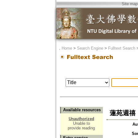
Site map
．
Home
>
Search Engine
>
Fulltext Search
Available resources
蓮苑週禧
Unauthorized
Unable to
Au
provide reading
So
Extra service