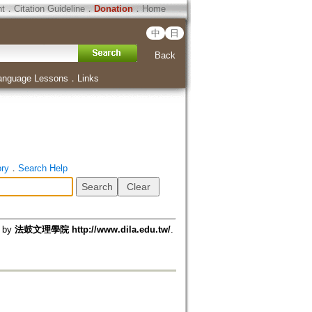
ht
．
Citation Guideline
．
Donation
．
Home
中
日
Back
anguage Lessons
．
Links
ory
．
Search Help
d by
法鼓文理學院 http://www.dila.edu.tw/
.