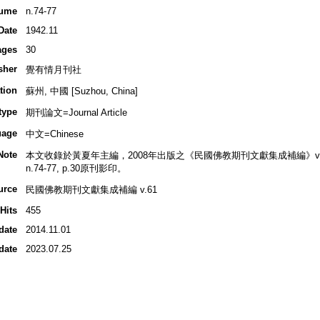
ume
n.74-77
Date
1942.11
ages
30
sher
覺有情月刊社
tion
蘇州, 中國 [Suzhou, China]
type
期刊論文=Journal Article
uage
中文=Chinese
Note
本文收錄於黃夏年主編，2008年出版之《民國佛教期刊文獻集成補編》v.61, 
n.74-77, p.30原刊影印。
urce
民國佛教期刊文獻集成補編 v.61
Hits
455
date
2014.11.01
date
2023.07.25