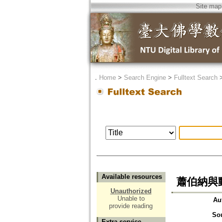
Site map
．
Home
>
Search Engine
>
Fulltext Search
Available resources
蕭伯納與
Unauthorized
Unable to
Au
provide reading
So
Extra service