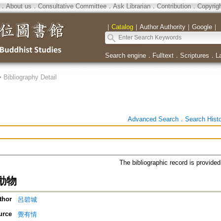
．
About us
．
Consultative Committee
．
Ask Librarian
．
Contribution
．
Copyrig
｜
Catalog
｜
Author Authority
｜
Google
｜
Search engine
．
Fulltext
．
Scriptures
．
L
>
Bibliography Detail
Advanced Search
．
Search Hist
The bibliographic record is provide
動物
thor
呂碧城
urce
覺有情