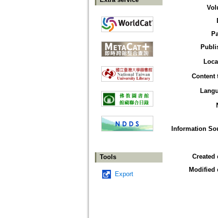
Vol
P
Publi
Loca
Content 
Lang
Information So
Created 
Tools
Modified 
Export