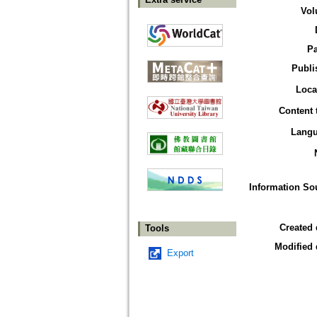
Vol
P
Publi
Loca
Content 
Lang
Information So
Created 
Tools
Modified 
Export