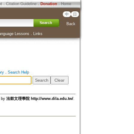
ht
．
Citation Guideline
．
Donation
．
Home
中
日
Back
anguage Lessons
．
Links
ory
．
Search Help
d by
法鼓文理學院 http://www.dila.edu.tw/
.