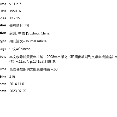
ume
v.11 n.7
Date
1950.07
ages
13 - 15
sher
覺有情月刊社
tion
蘇州, 中國 [Suzhou, China]
type
期刊論文=Journal Article
uage
中文=Chinese
Note
本文收錄於黃夏年主編，2008年出版之《民國佛教期刊文獻集成補編》v.63, p
情》v.11,n.7, p.13-15原刊影印。
urce
民國佛教期刊文獻集成補編 v.63
Hits
419
date
2014.11.01
date
2023.07.25