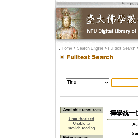
Site map
．
Home
>
Search Engine
>
Fulltext Search
Available resources
禪學統一世
Unauthorized
Unable to
Au
provide reading
So
Extra service