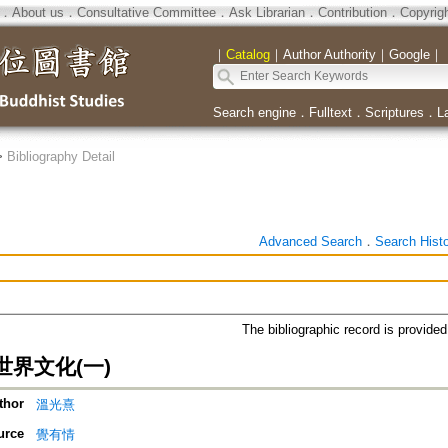
．
About us
．
Consultative Committee
．
Ask Librarian
．
Contribution
．
Copyrig
｜
Catalog
｜
Author Authority
｜
Google
｜
Search engine
．
Fulltext
．
Scriptures
．
L
>
Bibliography Detail
Advanced Search
．
Search Hist
The bibliographic record is provide
界文化(一)
thor
溫光熹
urce
覺有情