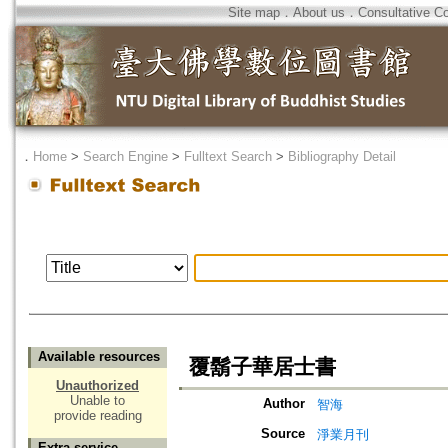
Site map
．
About us
．
Consultative C
．
Home
>
Search Engine
>
Fulltext Search
>
Bibliography Detail
Available resources
覆鬍子華居士書
Unauthorized
Unable to
Author
智海
provide reading
Source
淨業月刊
Extra service