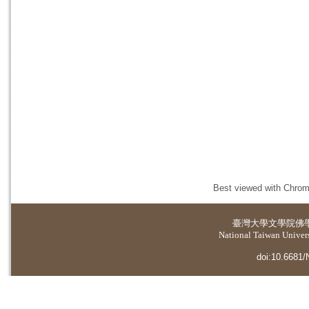
Best viewed with Chrome
臺灣大學
文學院佛
National Taiwan Universi
doi:10.6681