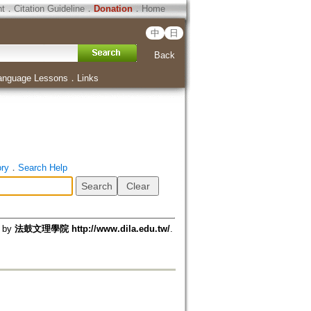
ht
．
Citation Guideline
．
Donation
．
Home
中
日
Back
anguage Lessons
．
Links
ory
．
Search Help
d by
法鼓文理學院 http://www.dila.edu.tw/
.