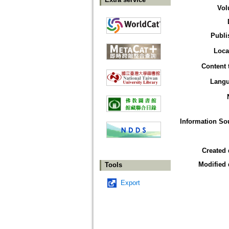
Vol
Publi
Loca
Content 
Lang
Information So
Created 
Modified 
Tools
Export