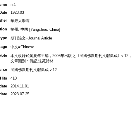
ume
n.1
Date
1923.03
sher
華嚴大學院
tion
揚州, 中國 [Yangchou, China]
type
期刊論文=Journal Article
uage
中文=Chinese
Note
本文收錄於黃夏年主編，2006年出版之《民國佛教期刊文獻集成》v.12，1
文章類別：傳記,法苑詩林
urce
民國佛教期刊文獻集成 v.12
Hits
410
date
2014.11.01
date
2023.07.25