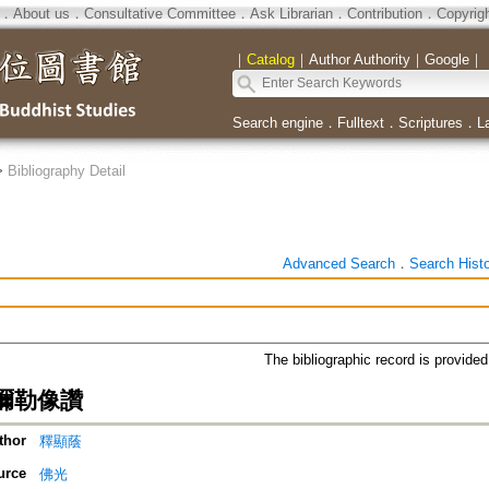
．
About us
．
Consultative Committee
．
Ask Librarian
．
Contribution
．
Copyrig
｜
Catalog
｜
Author Authority
｜
Google
｜
Search engine
．
Fulltext
．
Scriptures
．
L
>
Bibliography Detail
Advanced Search
．
Search Hist
The bibliographic record is provide
彌勒像讚
thor
釋顯蔭
urce
佛光