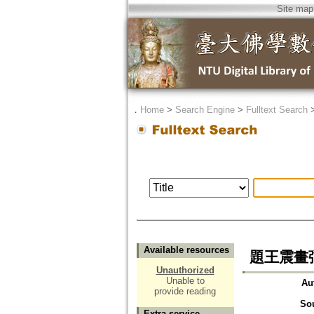
Site map
．
Home
>
Search Engine
>
Fulltext Search
Available resources
題王震畫
Unauthorized
Unable to
Au
provide reading
So
Extra service