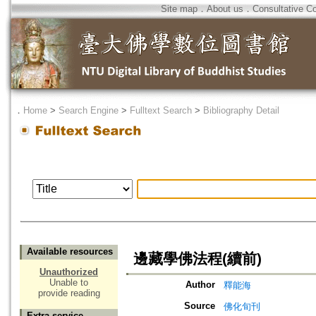
Site map
．
About us
．
Consultative C
．
Home
>
Search Engine
>
Fulltext Search
>
Bibliography Detail
Available resources
邊藏學佛法程(續前)
Unauthorized
Unable to
Author
釋能海
provide reading
Source
佛化旬刊
Extra service