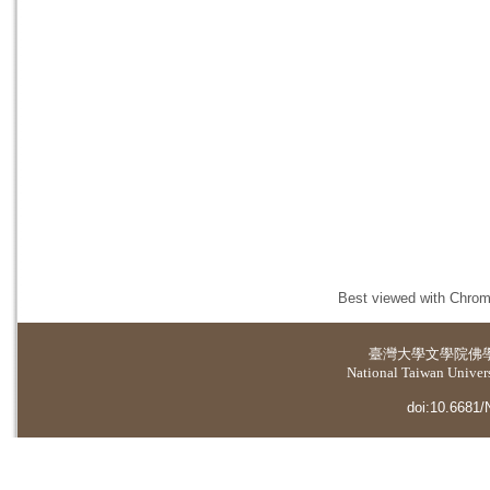
Best viewed with Chrome
臺灣大學
文學院佛
National Taiwan Universi
doi:10.6681