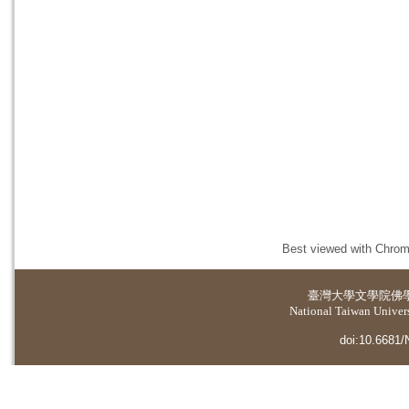
Best viewed with Chrome
臺灣大學
文學院佛
National Taiwan Universi
doi:10.6681