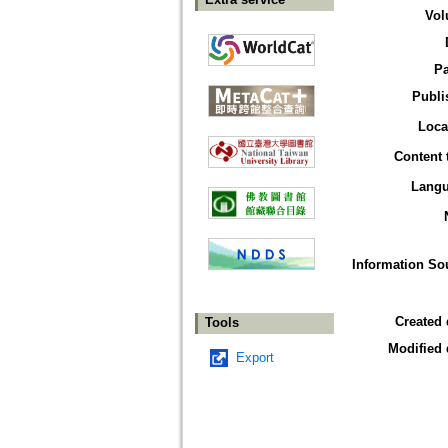
Vol
P
Publi
Loca
Content 
Lang
Information So
Created 
Tools
Modified 
Export