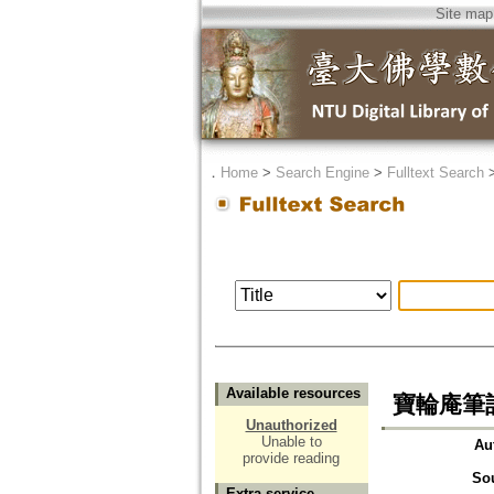
Site map
．
Home
>
Search Engine
>
Fulltext Search
Available resources
寶輪庵筆
Unauthorized
Unable to
Au
provide reading
So
Extra service