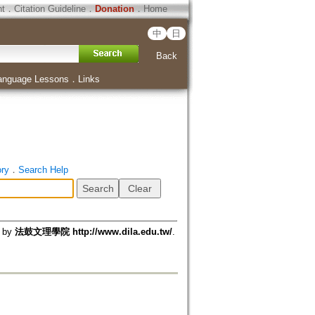
ht
．
Citation Guideline
．
Donation
．
Home
中
日
Back
anguage Lessons
．
Links
ory
．
Search Help
d by
法鼓文理學院 http://www.dila.edu.tw/
.