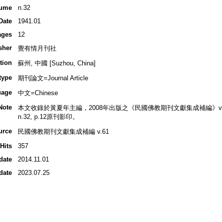
ume
n.32
Date
1941.01
ages
12
sher
覺有情月刊社
tion
蘇州, 中國 [Suzhou, China]
type
期刊論文=Journal Article
uage
中文=Chinese
Note
本文收錄於黃夏年主編，2008年出版之《民國佛教期刊文獻集成補編》v.61, 
n.32, p.12原刊影印。
urce
民國佛教期刊文獻集成補編 v.61
Hits
357
date
2014.11.01
date
2023.07.25