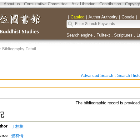
．
About us
．
Consultative Committee
．
Ask Librarian
．
Contribution
．
Copyrig
｜
Catalog
｜
Author Authority
｜
Google
｜
Search engine
．
Fulltext
．
Scriptures
．
L
>
Bibliography Detail
Advanced Search
．
Search Hist
The bibliographic record is provide
記
thor
丁桂樵
urce
覺有情