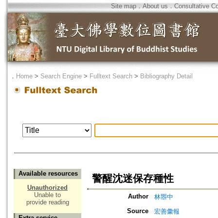
Site map
．
About us
．
Consultative C
．
Home
>
Search Engine
>
Fulltext Search
>
Bibliography Detail
Available resources
警醒沈迷保存種性
Unauthorized
Unable to
Author
林瞾中
provide reading
Source
宏善彙報
Extra service