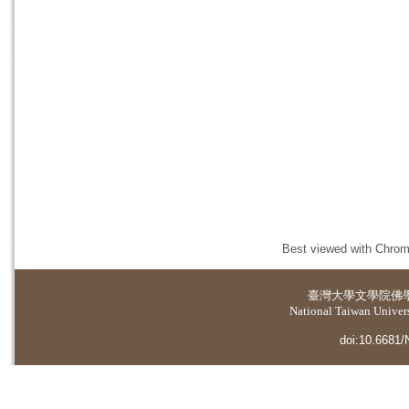
Best viewed with Chrome
臺灣大學
文學院佛
National Taiwan Universi
doi:10.6681