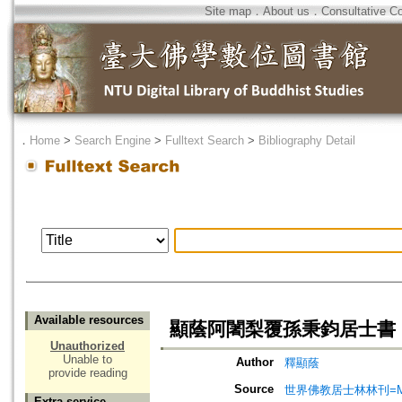
Site map
．
About us
．
Consultative C
．
Home
>
Search Engine
>
Fulltext Search
>
Bibliography Detail
Available resources
顯蔭阿闍梨覆孫秉鈞居士書
Unauthorized
Unable to
Author
釋顯蔭
provide reading
Source
世界佛教居士林林刊=Magazine
Extra service