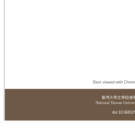
Best viewed with Chrome
臺灣大學
文學院佛
National Taiwan Universi
doi:10.6681