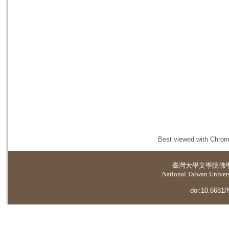
Best viewed with Chrome
臺灣大學
文學院佛
National Taiwan Universi
doi:10.6681