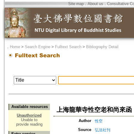
Site map
．
About us
．
Consultative C
．
Home
>
Search Engine
>
Fulltext Search
>
Bibliography Detail
Available resources
上海龍華寺性空老和尚來函
Unauthorized
Unable to
Author
性空
provide reading
Source
弘法社刊
Extra service