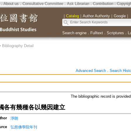
．
About us
．
Consultative Committee
．
Ask Librarian
．
Contribution
．
Copyrig
｜
Catalog
｜
Author Authority
｜
Google
｜
Search engine
．
Fulltext
．
Scriptures
．
L
>
Bibliography Detail
Advanced Search
．
Search Hist
The bibliographic record is provide
觸各有幾種各以幾因建立
thor
淨朗
urce
弘慈佛學院年刊