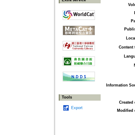
Vol
P
Publi
Loca
Content 
Lang
Information So
Tools
Created 
Export
Modified 