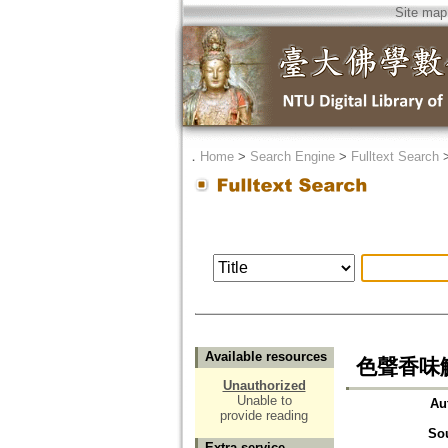
Site map
．
Home
>
Search Engine
>
Fulltext Search
Available resources
色聲香味
Unauthorized
Unable to
Au
provide reading
So
Extra service