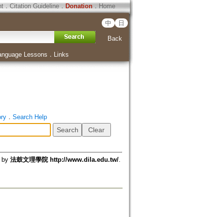
ht
．
Citation Guideline
．
Donation
．
Home
中
日
Back
anguage Lessons
．
Links
ory
．
Search Help
d by
法鼓文理學院 http://www.dila.edu.tw/
.