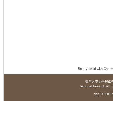
Best viewed with Chrome
臺灣大學
文學院佛
National Taiwan Universi
doi:10.6681