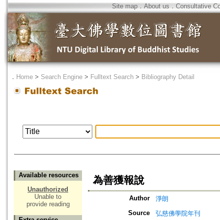
Site map
．
About us
．
Consultative C
．
Home
>
Search Engine
>
Fulltext Search
>
Bibliography Detail
Available resources
為善獲報說
Unauthorized
Unable to
Author
淨朗
provide reading
Source
弘慈佛學院年刊
Extra service