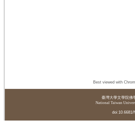
Best viewed with Chrome
臺灣大學
文學院佛
National Taiwan Universi
doi:10.6681