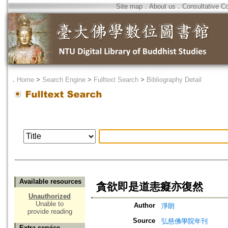
Site map
．
About us
．
Consultative C
．
Home
>
Search Engine
>
Fulltext Search
>
Bibliography Detail
Available resources
貪欲即是道恚癡亦復然
Unauthorized
Unable to
Author
淨朗
provide reading
Source
弘慈佛學院年刊
Extra service