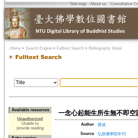
Site map
．
About us
．
Consultative C
．
Home
>
Search Engine
>
Fulltext Search
>
Bibliography Detail
Available resources
一念心起能生所生無不即空
Unauthorized
Unable to
Author
善波
provide reading
Source
弘慈佛學院年刊
Extra service