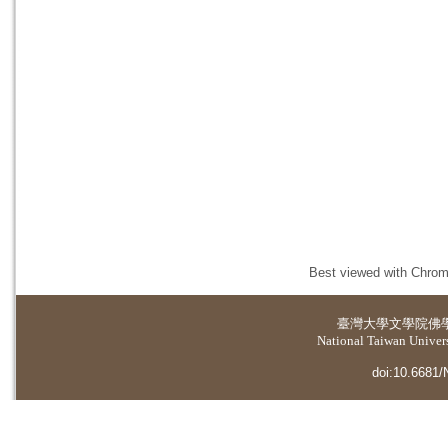
Best viewed with Chrome
臺灣大學
文學院佛
National Taiwan Universi
doi:10.6681