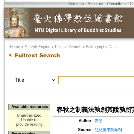
Site map
．
About us
．
Consultative C
．
Home
>
Search Engine
>
Fulltext Search
>
Bibliography Detail
Available resources
春秋之制義法孰創其說孰衍
Unauthorized
Unable to
Author
淨朗
provide reading
Source
弘慈佛學院年刊
Extra service