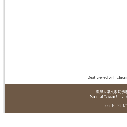
Best viewed with Chrome
臺灣大學
文學院佛
National Taiwan Universi
doi:10.6681