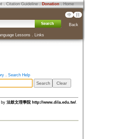
ht
．
Citation Guideline
．
Donation
．
Home
中
日
Back
anguage Lessons
．
Links
ory
．
Search Help
d by
法鼓文理學院 http://www.dila.edu.tw/
.