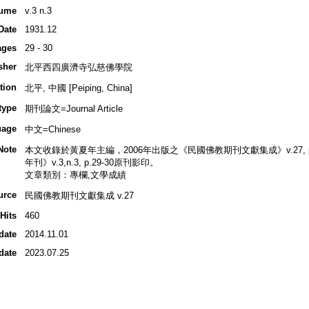
ume
v.3 n.3
Date
1931.12
ages
29 - 30
sher
北平西四廣濟寺弘慈佛學院
tion
北平, 中國 [Peiping, China]
type
期刊論文=Journal Article
uage
中文=Chinese
Note
本文收錄於黃夏年主編，2006年出版之《民國佛教期刊文獻集成》v.27, p.3
年刊》v.3,n.3, p.29-30原刊影印。
文章類別：專欄,文學成績
urce
民國佛教期刊文獻集成 v.27
Hits
460
date
2014.11.01
date
2023.07.25