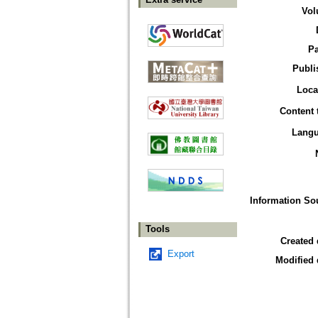
Vol
P
Publi
Loca
Content 
Lang
Information So
Tools
Created 
Export
Modified 