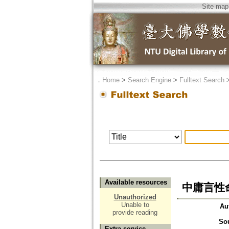
Site map
．
Home
>
Search Engine
>
Fulltext Search
Available resources
中庸言性
Unauthorized
Unable to
Au
provide reading
So
Extra service