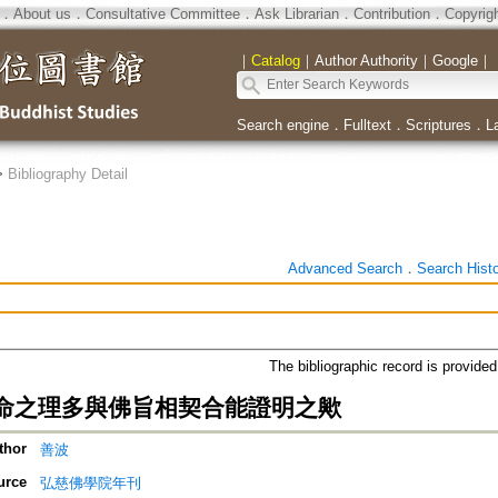
．
About us
．
Consultative Committee
．
Ask Librarian
．
Contribution
．
Copyrig
｜
Catalog
｜
Author Authority
｜
Google
｜
Search engine
．
Fulltext
．
Scriptures
．
L
>
Bibliography Detail
Advanced Search
．
Search Hist
The bibliographic record is provide
命之理多與佛旨相契合能證明之歟
thor
善波
urce
弘慈佛學院年刊