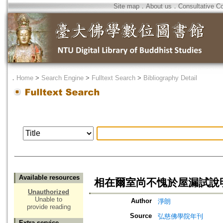
Site map
．
About us
．
Consultative C
．
Home
>
Search Engine
>
Fulltext Search
>
Bibliography Detail
Available resources
相在爾室尚不愧於屋漏試說
Unauthorized
Unable to
Author
淨朗
provide reading
Source
弘慈佛學院年刊
Extra service