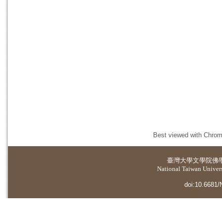
Best viewed with Chrome
臺灣大學
文學院佛
National Taiwan Universi
doi:10.6681