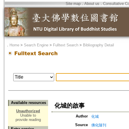
Site map
．
About us
．
Consultative C
．
Home
>
Search Engine
>
Fulltext Search
>
Bibliography Detail
Available resources
化城的啟事
Unauthorized
Unable to
Author
化城
provide reading
Source
佛化隨刊
Extra service