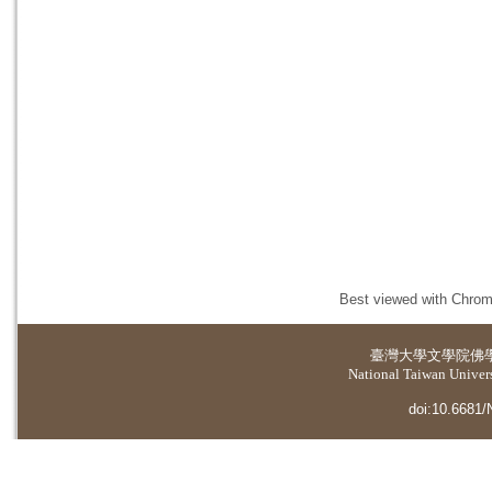
Best viewed with Chrome
臺灣大學
文學院佛
National Taiwan Universi
doi:10.6681