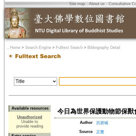
Site map
．
About us
．
Consultative C
．
Home
>
Search Engine
>
Fulltext Search
>
Bibliography Detail
Available resources
今日為世界保護動物節保獸
Unauthorized
Unable to
Author
呂碧城
provide reading
Source
正覺
Extra service