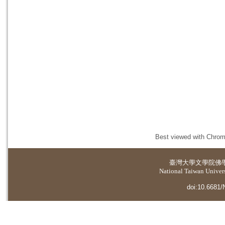
Best viewed with Chrome
臺灣大學
文學院佛
National Taiwan Universi
doi:10.6681