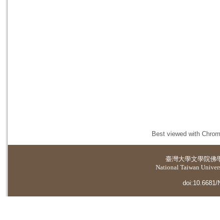
Best viewed with Chrome
臺灣大學
文學院佛
National Taiwan Universi
doi:10.6681