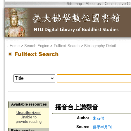
Site map
．
About us
．
Consultative C
．
Home
>
Search Engine
>
Fulltext Search
>
Bibliography Detail
Available resources
播音台上讚觀音
Unauthorized
Unable to
Author
朱石僧
provide reading
Source
佛學半月刊
Extra service