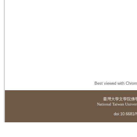
Best viewed with Chrome
臺灣大學
文學院佛
National Taiwan Universi
doi:10.6681