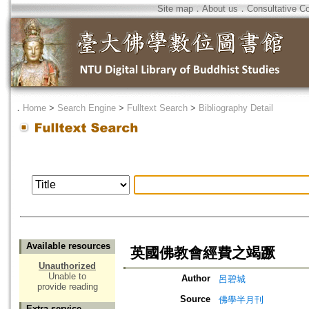
Site map
．
About us
．
Consultative C
．
Home
>
Search Engine
>
Fulltext Search
>
Bibliography Detail
Available resources
英國佛教會經費之竭蹶
Unauthorized
Unable to
Author
呂碧城
provide reading
Source
佛學半月刊
Extra service