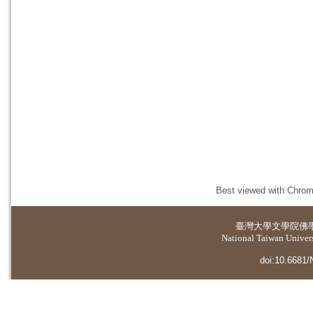
Best viewed with Chrome
臺灣大學
文學院佛
National Taiwan Universi
doi:10.6681