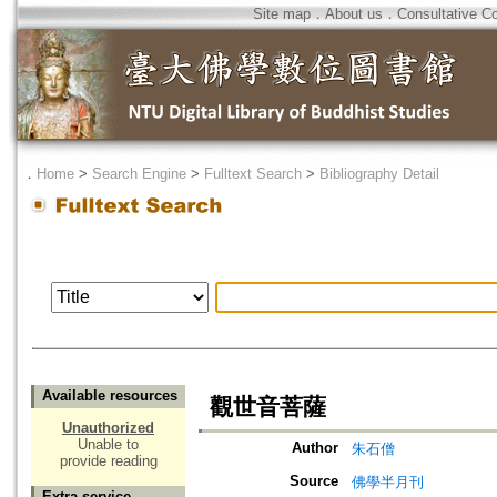
Site map
．
About us
．
Consultative C
．
Home
>
Search Engine
>
Fulltext Search
>
Bibliography Detail
Available resources
觀世音菩薩
Unauthorized
Unable to
Author
朱石僧
provide reading
Source
佛學半月刊
Extra service