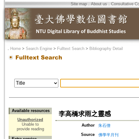
Site map
．
About us
．
Consultative C
．
Home
>
Search Engine
>
Fulltext Search
>
Bibliography Detail
Available resources
李高橋求雨之靈感
Unauthorized
Unable to
Author
朱石僧
provide reading
Source
佛學半月刊
Extra service