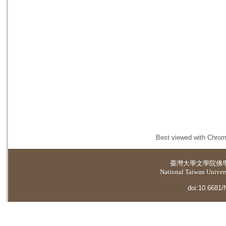
Best viewed with Chrome
臺灣大學
文學院佛
National Taiwan Universi
doi:10.6681