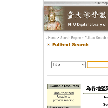
Site map
．
Home
>
Search Engine
>
Fulltext Search
Available resources
為各地監
Unauthorized
Unable to
Au
provide reading
So
Extra service