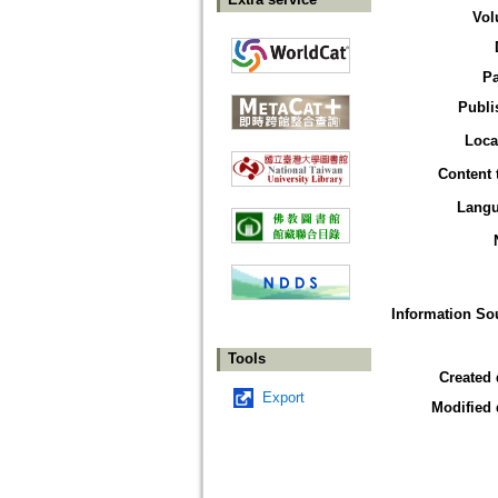
Vol
P
Publi
Loca
Content 
Lang
Information So
Tools
Created 
Export
Modified 