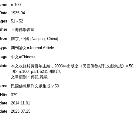
ume
n.100
Date
1935.04
ages
51 - 52
sher
上海佛學書局
tion
南京, 中國 [Nanjing, China]
type
期刊論文=Journal Article
uage
中文=Chinese
Note
本文收錄於黃夏年主編，2006年出版之《民國佛教期刊文獻集成》v.50, p.4
刊》n.100, p.51-52原刊影印。
文章類別：傳記,雜載
urce
民國佛教期刊文獻集成 v.50
Hits
379
date
2014.11.01
date
2023.07.25