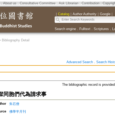
．
About us
．
Consultative Committee
．
Ask Librarian
．
Contribution
．
Copyrig
｜
Catalog
｜
Author Authority
｜
Google
｜
Search engine
．
Fulltext
．
Scriptures
．
L
>
Bibliography Detail
Advanced Search
．
Search Hist
The bibliographic record is provide
獄同胞們代為請求事
thor
朱石僧
urce
佛學半月刊