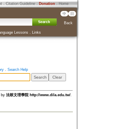
ht
．
Citation Guideline
．
Donation
．
Home
中
日
Back
anguage Lessons
．
Links
ory
．
Search Help
d by
法鼓文理學院 http://www.dila.edu.tw/
.