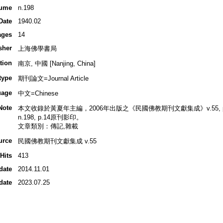
ume
n.198
Date
1940.02
ages
14
sher
上海佛學書局
tion
南京, 中國 [Nanjing, China]
type
期刊論文=Journal Article
uage
中文=Chinese
Note
本文收錄於黃夏年主編，2006年出版之《民國佛教期刊文獻集成》v.55, p.
n.198, p.14原刊影印。
文章類別：傳記,雜載
urce
民國佛教期刊文獻集成 v.55
Hits
413
date
2014.11.01
date
2023.07.25