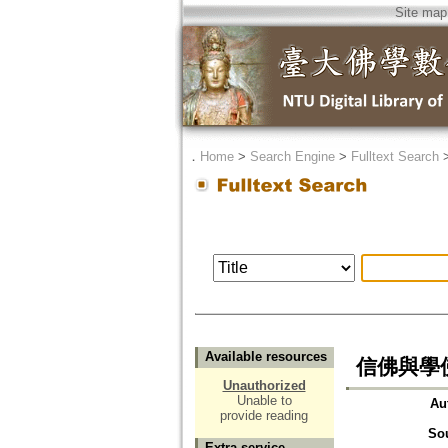
Site map
．
Home
>
Search Engine
>
Fulltext Search
Available resources
信佛與學
Unauthorized
Unable to
Au
provide reading
So
Extra service