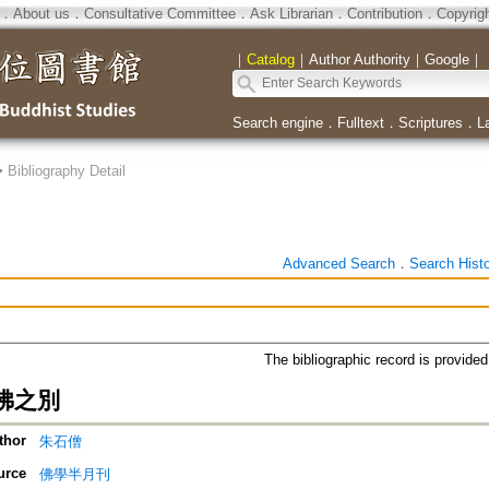
．
About us
．
Consultative Committee
．
Ask Librarian
．
Contribution
．
Copyrig
｜
Catalog
｜
Author Authority
｜
Google
｜
Search engine
．
Fulltext
．
Scriptures
．
L
>
Bibliography Detail
Advanced Search
．
Search Hist
The bibliographic record is provide
佛之別
thor
朱石僧
urce
佛學半月刊