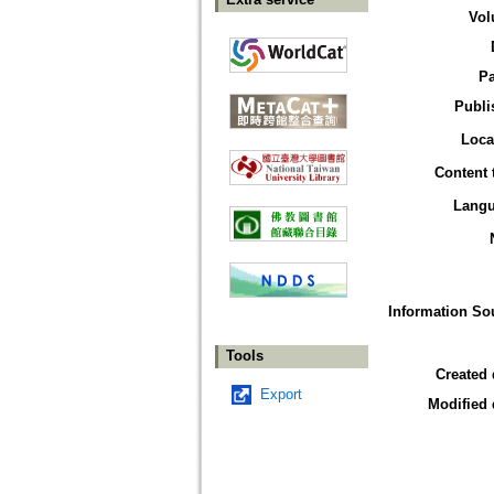
Vol
P
Publi
Loca
Content 
Lang
Information So
Tools
Created 
Export
Modified 