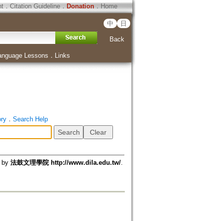
ht
．
Citation Guideline
．
Donation
．
Home
中
日
Back
anguage Lessons
．
Links
ory
．
Search Help
d by
法鼓文理學院 http://www.dila.edu.tw/
.